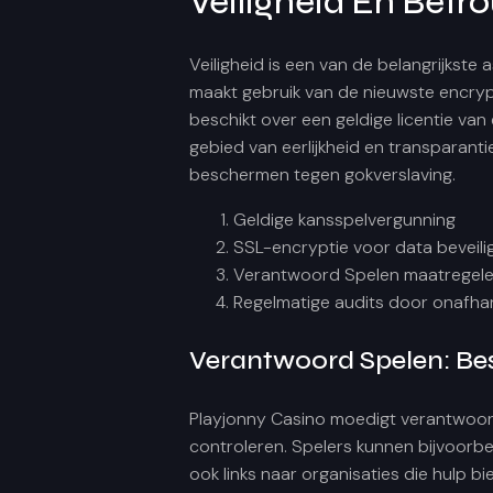
Veiligheid En Bet
Veiligheid is een van de belangrijkste
maakt gebruik van de nieuwste encryp
beschikt over een geldige licentie va
gebied van eerlijkheid en transparant
beschermen tegen gokverslaving.
Geldige kansspelvergunning
SSL-encryptie voor data beveili
Verantwoord Spelen maatregel
Regelmatige audits door onafhank
Verantwoord Spelen: Be
Playjonny Casino moedigt verantwoord
controleren. Spelers kunnen bijvoorbeel
ook links naar organisaties die hulp b