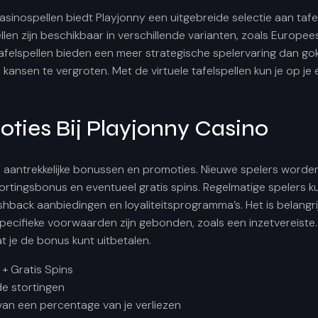
asinospellen biedt Playjonny een uitgebreide selectie aan tafel
llen zijn beschikbaar in verschillende varianten, zoals Europe
tafelspellen bieden een meer strategische spelervaring dan go
ansen te vergroten. Met de virtuele tafelspellen kun je op je
ties Bij Playjonny Casino
n aantrekkelijke bonussen en promoties. Nieuwe spelers word
ortingsbonus en eventueel gratis spins. Regelmatige spelers k
shback aanbiedingen en loyaliteitsprogramma’s. Het is belan
ecifieke voorwaarden zijn gebonden, zoals een inzetvereiste. 
 je de bonus kunt uitbetalen.
+ Gratis Spins
de stortingen
an een percentage van je verliezen