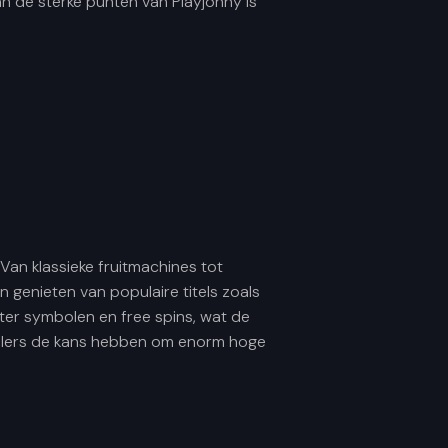
n de sterke punten van Playjonny is
Van klassieke fruitmachines tot
 genieten van populaire titels zoals
ter symbolen en free spins, wat de
spelers de kans hebben om enorm hoge