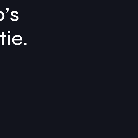
’s
ie.