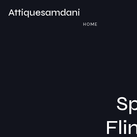
Attiquesamdani
HOME
S
Fli