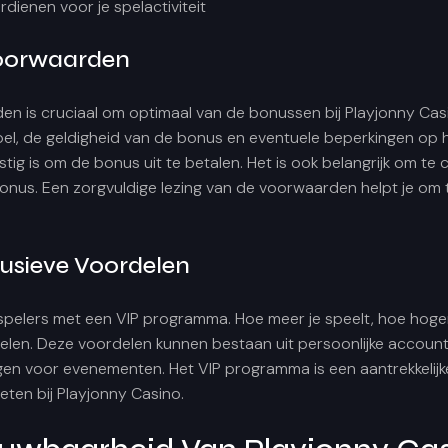
dienen voor je spelactiviteit
oorwaarden
 is cruciaal om optimaal van de bonussen bij Playjonny Casin
spel, de geldigheid van de bonus en eventuele beperkingen op
tig is om de bonus uit te betalen. Het is ook belangrijk om te 
bonus. Een zorgvuldige lezing van de voorwaarden helpt je om 
usieve Voordelen
spelers met een VIP programma. Hoe meer je speelt, hoe hoger 
delen. Deze voordelen kunnen bestaan uit persoonlijke accoun
ngen voor evenementen. Het VIP programma is een aantrekkelijk
eten bij Playjonny Casino.