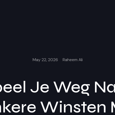
May 22, 2026
Raheem Ali
peel Je Weg Na
nkere Winsten