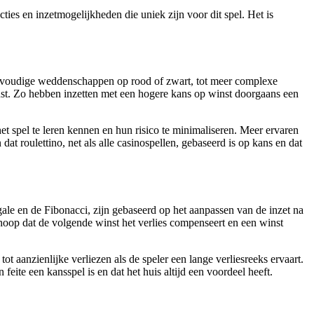
ecties en inzetmogelijkheden die uniek zijn voor dit spel. Het is
 eenvoudige weddenschappen op rood of zwart, tot meer complexe
nst. Zo hebben inzetten met een hogere kans op winst doorgaans een
et spel te leren kennen en hun risico te minimaliseren. Meer ervaren
t roulettino, net als alle casinospellen, gebaseerd is op kans en dat
gale en de Fibonacci, zijn gebaseerd op het aanpassen van de inzet na
de hoop dat de volgende winst het verlies compenseert en een winst
t aanzienlijke verliezen als de speler een lange verliesreeks ervaart.
eite een kansspel is en dat het huis altijd een voordeel heeft.