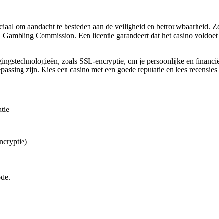
ruciaal om aandacht te besteden aan de veiligheid en betrouwbaarheid. Z
Gambling Commission. Een licentie garandeert dat het casino voldoet aa
gingstechnologieën, zoals SSL-encryptie, om je persoonlijke en finan
passing zijn. Kies een casino met een goede reputatie en lees recensie
atie
ncryptie)
ode.