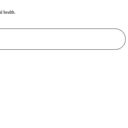
l health.