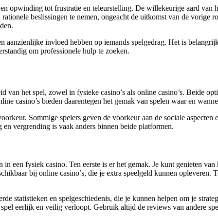
 en opwinding tot frustratie en teleurstelling. De willekeurige aard van
rationele beslissingen te nemen, ongeacht de uitkomst van de vorige rond
dden.
n aanzienlijke invloed hebben op iemands spelgedrag. Het is belangrij
 verstandig om professionele hulp te zoeken.
eid van het spel, zowel in fysieke casino’s als online casino’s. Beide o
Online casino’s bieden daarentegen het gemak van spelen waar en wanneer 
voorkeur. Sommige spelers geven de voorkeur aan de sociale aspecten en
g en vergrending is vaak anders binnen beide platformen.
n in een fysiek casino. Ten eerste is er het gemak. Je kunt genieten va
ikbaar bij online casino’s, die je extra speelgeld kunnen opleveren. Te
rde statistieken en spelgeschiedenis, die je kunnen helpen om je strateg
spel eerlijk en veilig verloopt. Gebruik altijd de reviews van andere s