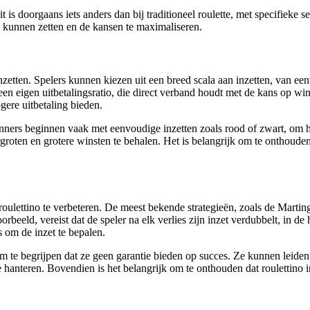
t is doorgaans iets anders dan bij traditioneel roulette, met specifieke s
e kunnen zetten en de kansen te maximaliseren.
 inzetten. Spelers kunnen kiezen uit een breed scala aan inzetten, van
n eigen uitbetalingsratio, die direct verband houdt met de kans op wi
ogere uitbetaling bieden.
eginners beginnen vaak met eenvoudige inzetten zoals rood of zwart, om h
ten en grotere winsten te behalen. Het is belangrijk om te onthouden da
 roulettino te verbeteren. De meest bekende strategieën, zoals de Martin
orbeeld, vereist dat de speler na elk verlies zijn inzet verdubbelt, in 
 om de inzet te bepalen.
 te begrijpen dat ze geen garantie bieden op succes. Ze kunnen leiden to
hanteren. Bovendien is het belangrijk om te onthouden dat roulettino in f