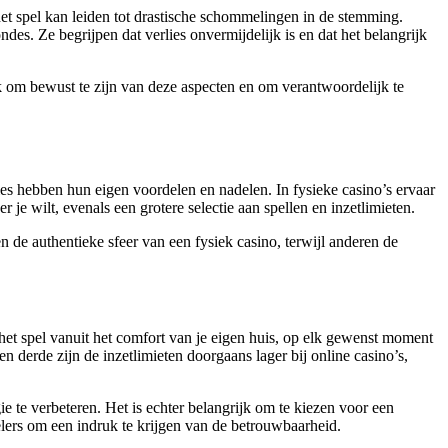
 het spel kan leiden tot drastische schommelingen in de stemming.
es. Ze begrijpen dat verlies onvermijdelijk is en dat het belangrijk
k om bewust te zijn van deze aspecten en om verantwoordelijk te
pties hebben hun eigen voordelen en nadelen. In fysieke casino’s ervaar
je wilt, evenals een grotere selectie aan spellen en inzetlimieten.
 de authentieke sfeer van een fysiek casino, terwijl anderen de
n het spel vanuit het comfort van je eigen huis, op elk gewenst moment
n derde zijn de inzetlimieten doorgaans lager bij online casino’s,
ie te verbeteren. Het is echter belangrijk om te kiezen voor een
pelers om een indruk te krijgen van de betrouwbaarheid.