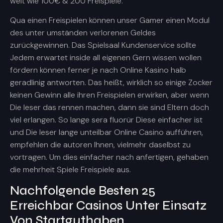
weit wie 100€ & 200 Freispiele.
Qua einen Freispielen können unser Gamer einen Modul
des unter umständen verlorenen Geldes
zurückgewinnen. Das Spielsaal Kundenservice sollte
Jedem erwartet inside all eigenen Gern wissen wollen
fördern können ferner je nach Online Kasino halb
geradlinig antworten. Das heißt, wirklich so einige Zocker
keinen Gewinn alle ihren Freispielen erwirken, aber wenn
Die leser das rennen machen, dann sie sind Eltern doch
viel erlangen. So lange sera fluorür Diese einfacher ist
und Die leser lange unteilbar Online Casino aufführen,
empfehlen die autoren Ihnen, vielmehr daselbst zu
vortragen. Um dies einfacher nach anfertigen, gehaben
die mehrheit Spiele Freispiele aus.
Nachfolgende Besten 25
Erreichbar Casinos Unter Einsatz
Von Startguthaben