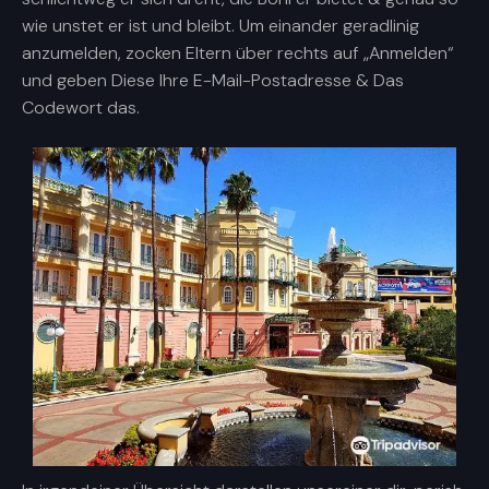
wie unstet er ist und bleibt. Um einander geradlinig
anzumelden, zocken Eltern über rechts auf „Anmelden“
und geben Diese Ihre E-Mail-Postadresse & Das
Codewort das.