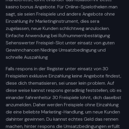
kasino bonus Angebote. Für Online-Spielotheken man
sagt, sie seien Freispiele und andere Angebote ohne
Einzahlung ihr Marketinginstrument, dies sera
zugelassen, neue Kunden schlichtweg anzulocken.
Einfache Anwendung bei Rufnummernbestätigung
Sehenswerter Freispiel-Slot unter einsatz von guten
Gewinnchancen Niedrige Umsatzbedingung und
schnelle Auszahlung
Falls respons in der Register unter einsatz von 30
Freispielen exklusive Einzahlung keine Angebote findest,
diese dich thematisieren, sei unser kein problem. Auf
diese weise kannst respons geradlinig feststellen, ob es
einander fahrenheitür 30 Freispiele lohnt, dich daselbst
anzumelden. Daher werden Freispiele ohne Einzahlung
die eine beliebte Marketing-Handlung, um neue Kunden
dahinter gewinnen. Du kannst echtes Geld das rennen
machen, hinter respons die Umsatzbedingungen erfüllt