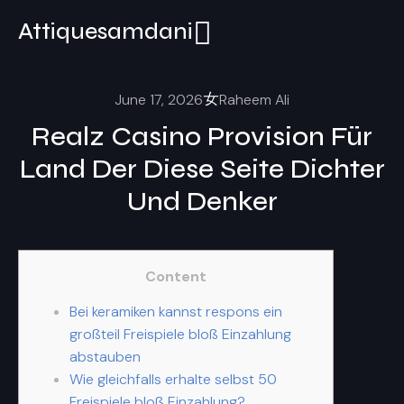
Attiquesamdani
June 17, 2026
Raheem Ali
Realz Casino Provision Für
Land Der Diese Seite Dichter
Und Denker
Content
Bei keramiken kannst respons ein
großteil Freispiele bloß Einzahlung
abstauben
Wie gleichfalls erhalte selbst 50
Freispiele bloß Einzahlung?