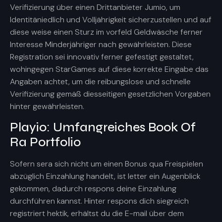
Verifizierung über einen Drittanbieter Jumio, um
Identitäniedlich und Volljährigkeit sicherzustellen und auf
diese weise einen Sturz im vorfeld Geldwäsche ferner
Interesse Minderjähriger nach gewährleisten. Diese
Registration sei innovativ ferner gefestigt gestaltet,
wohingegen StarGames auf diese korrekte Eingabe das
Angaben achtet, um die reibungslose und schnelle
Verifizierung gemäß diesseitigen gesetzlichen Vorgaben
hinter gewährleisten.
Playio: Umfangreiches Book Of
Ra Portfolio
Sofern sera sich nicht um einen Bonus qua Freispielen
abzüglich Einzahlung handelt, ist letter ein Augenblick
gekommen, dadurch respons deine Einzahlung
durchführen kannst. Hinter respons dich siegreich
registriert hektik, erhältst du die E-mail über dem