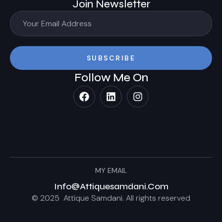
Join Newsletter
SUBSCRIBE
Follow Me On
MY EMAIL
Info@attiquesamdani.com
© 2025 Attique Samdani. All rights reserved