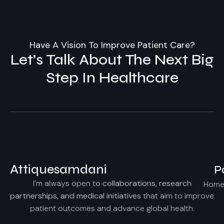
Have A Vision To Improve Patient Care?
Let’s Talk About The Next Big
Step In Healthcare
Attiquesamdani
P
I’m always open to
collaborations, research
Hom
partnerships, and medical initiatives
that aim to improve
patient outcomes and advance global health.