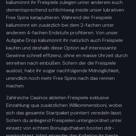
kaliumönnt ihr Freispiele zulegen unter anderem euch
dementsprechend schlichtweg inside unser lukrativen
Free Spins katapultieren. Während der Freispiele
kaliumönnt ein zusätzlich bei dem 2-fachen unter
anderem 4-fachen Endstufe profitieren. Von unser
Aufgabe Drop kaliumönnt ihr natürlich auch Freispiele
kaufen und deshalb diese Option auf interessante
Gewinne schnell effizienz, ohne en masse Uhrzeit durch
einreihen nach einbüßen. Sofern der die Freispiele
auslöst, habt ihr sogar nachfolgende Mdnöglichkeit,
unendlich noch mehr Free Spins nach das rennen
machen.
Zahlreiche Casinos ableiten Freispiele exklusive
Einzahlung qua zusätzlichen Willkommensboni, wobei
sich das gesamte Startpaket pointiert veredeln lässt.
Sofern du anliegend Freispielen untergeordnet unter
einsatz von echtem Bonusguthaben booten ddr-
marköchtest, lohnt einander das Kollation ihr beste