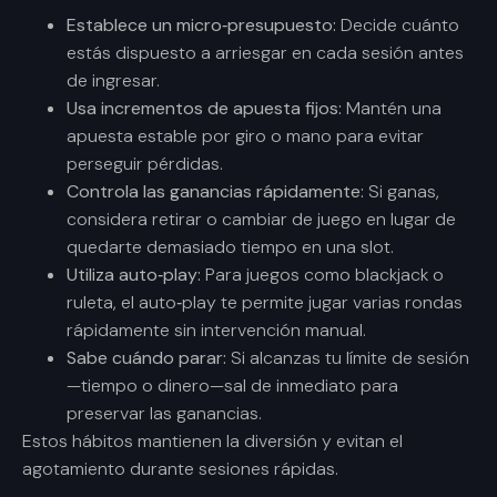
Establece un micro‑presupuesto:
Decide cuánto
estás dispuesto a arriesgar en cada sesión antes
de ingresar.
Usa incrementos de apuesta fijos:
Mantén una
apuesta estable por giro o mano para evitar
perseguir pérdidas.
Controla las ganancias rápidamente:
Si ganas,
considera retirar o cambiar de juego en lugar de
quedarte demasiado tiempo en una slot.
Utiliza auto‑play:
Para juegos como blackjack o
ruleta, el auto‑play te permite jugar varias rondas
rápidamente sin intervención manual.
Sabe cuándo parar:
Si alcanzas tu límite de sesión
—tiempo o dinero—sal de inmediato para
preservar las ganancias.
Estos hábitos mantienen la diversión y evitan el
agotamiento durante sesiones rápidas.