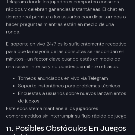
Telegram donde los jugadores comparten consejos
rápidos y celebran ganancias instantáneas. El chat en
tiempo real permite a los usuarios coordinar torneos o
hacer preguntas mientras están en medio de una
ronda.
El soporte en vivo 24/7 es lo suficientemente receptivo
para que la mayoría de las consultas se respondan en
minutos—un factor clave cuando estás en medio de
una sesión intensa y no puedes permitirte retrasos.
Torneos anunciados en vivo vía Telegram
Soporte instantáneo para problemas técnicos
Encuestas a usuarios sobre nuevos lanzamientos
de juegos
Este ecosistema mantiene a los jugadores
comprometidos sin interrumpir su flujo rápido de juego.
11. Posibles Obstáculos En Juegos