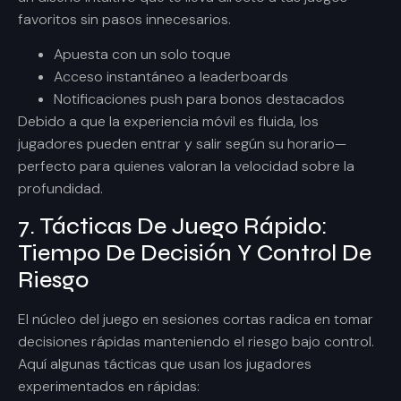
favoritos sin pasos innecesarios.
Apuesta con un solo toque
Acceso instantáneo a leaderboards
Notificaciones push para bonos destacados
Debido a que la experiencia móvil es fluida, los
jugadores pueden entrar y salir según su horario—
perfecto para quienes valoran la velocidad sobre la
profundidad.
7. Tácticas De Juego Rápido:
Tiempo De Decisión Y Control De
Riesgo
El núcleo del juego en sesiones cortas radica en tomar
decisiones rápidas manteniendo el riesgo bajo control.
Aquí algunas tácticas que usan los jugadores
experimentados en rápidas: