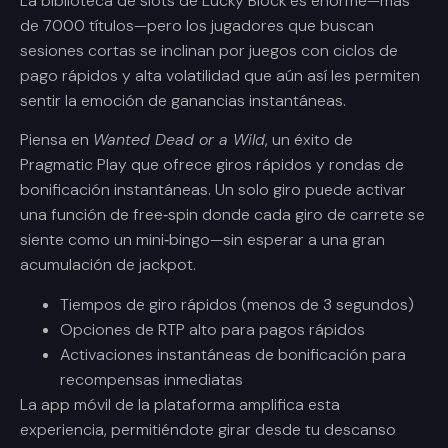
La biblioteca de slots de Lucky Block es enorme—más
de 7000 títulos—pero los jugadores que buscan
sesiones cortas se inclinan por juegos con ciclos de
pago rápidos y alta volatilidad que aún así les permiten
sentir la emoción de ganancias instantáneas.
Piensa en
Wanted Dead or a Wild
, un éxito de
Pragmatic Play que ofrece giros rápidos y rondas de
bonificación instantáneas. Un solo giro puede activar
una función de free‑spin donde cada giro de carrete se
siente como un mini‑bingo—sin esperar a una gran
acumulación de jackpot.
Tiempos de giro rápidos (menos de 3 segundos)
Opciones de RTP alto para pagos rápidos
Activaciones instantáneas de bonificación para
recompensas inmediatas
La app móvil de la plataforma amplifica esta
experiencia, permitiéndote girar desde tu descanso