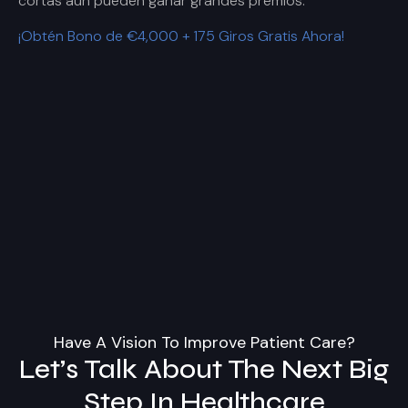
cortas aún pueden ganar grandes premios.
¡Obtén Bono de €4,000 + 175 Giros Gratis Ahora!
Have A Vision To Improve Patient Care?
Let’s Talk About The Next Big
Step In Healthcare