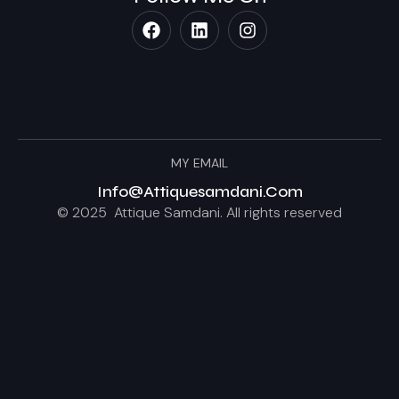
MY EMAIL
Info@attiquesamdani.com
© 2025 Attique Samdani. All rights reserved