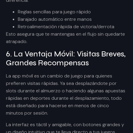
diferencia.
Reglas sencillas para juego rápido
Barajado automático entre manos
Retroalimentación rápida de victoria/derrota
Esto asegura que te mantengas en el flujo sin quedarte
atrapado.
6. La Ventaja Móvil: Visitas Breves,
Grandes Recompensas
La app móvil es un cambio de juego para quienes
prefieren visitas rápidas. Ya sea desplazándote por
slots durante el almuerzo o haciendo algunas apuestas
rápidas en deportes durante el desplazamiento, todo
está diseñado para hacerse en menos de cinco
minutos por sesión.
La interfaz es táctil y amigable, con botones grandes y
un diseño intuitivo que te lleva directo a tus juegos