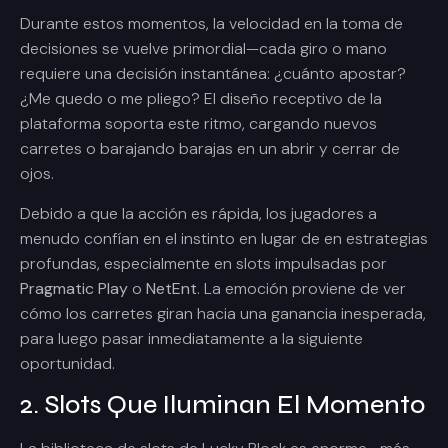
Durante estos momentos, la velocidad en la toma de
decisiones se vuelve primordial—cada giro o mano
requiere una decisión instantánea: ¿cuánto apostar?
¿Me quedo o me pliego? El diseño receptivo de la
plataforma soporta este ritmo, cargando nuevos
carretes o barajando barajas en un abrir y cerrar de
ojos.
Debido a que la acción es rápida, los jugadores a
menudo confían en el instinto en lugar de en estrategias
profundas, especialmente en slots impulsadas por
Pragmatic Play
o
NetEnt
. La emoción proviene de ver
cómo los carretes giran hacia una ganancia inesperada,
para luego pasar inmediatamente a la siguiente
oportunidad.
2. Slots Que Iluminan El Momento