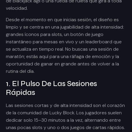
de blackjack ágil o una rueda de ruleta que gira a toda
velocidad.
Desde el momento en que inicias sesión, el diseño es
limpio y se centra en una jugabilidad de alta intensidad:
grandes íconos para slots, un botón de juego
instantáneo para mesas en vivo y un leaderboard que
se actualiza en tiempo real. No buscas una sesión de
maratón; estás aquí para una ráfaga de emoción y la
oportunidad de ganar en grande antes de volver a la
rutina del día.
1. El Pulso De Las Sesiones
Rápidas
Las sesiones cortas y de alta intensidad son el corazón
de la comunidad de Lucky Block. Los jugadores suelen
dedicar solo 15–30 minutos a la vez, alternando entre
unas pocas slots y uno o dos juegos de cartas rápidos.