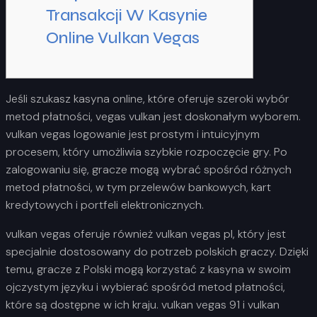
Transakcji W Kasynie
Online Vulkan Vegas
Jeśli szukasz kasyna online, które oferuje szeroki wybór
metod płatności, vegas vulkan jest doskonałym wyborem.
vulkan vegas logowanie jest prostym i intuicyjnym
procesem, który umożliwia szybkie rozpoczęcie gry. Po
zalogowaniu się, gracze mogą wybrać spośród różnych
metod płatności, w tym przelewów bankowych, kart
kredytowych i portfeli elektronicznych.
vulkan vegas oferuje również vulkan vegas pl, który jest
specjalnie dostosowany do potrzeb polskich graczy. Dzięki
temu, gracze z Polski mogą korzystać z kasyna w swoim
ojczystym języku i wybierać spośród metod płatności,
które są dostępne w ich kraju. vulkan vegas 91 i vulkan