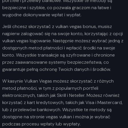
portfele i przelewy bankowe. Wszystkie te metody są
bezpieczne i szybkie, co pozwala graczom na łatwe i
wygodne dokonywanie wpłat i wypłat.
Jeśli chcesz skorzystać z vulkan vegas bonus, musisz
najpierw zalogować się na swoje konto, korzystając z opcji
vulkan vegas logowanie. Następnie możesz wybrać jedną z
dostępnych metod płatności i wpłacić środki na swoje
konto. Wszystkie transakcje są szyfrowane i chronione
przez zaawansowane systemy bezpieczeństwa, co
gwarantuje pełną ochronę Twoich danych i środków.
W kasynie Vulkan Vegas możesz skorzystać z różnych
metod płatności, w tym z popularnych portfeli
elektronicznych, takich jak Skrill i Neteller. Możesz również
korzystać z kart kredytowych, takich jak Visa i Mastercard,
lub z przelewów bankowych. Wszystkie te metody są
dostępne na stronie vegas vulkan i można je wybrać
podczas procesu wpłaty lub wypłaty.