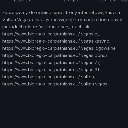
Zapraszamy do odwiedzenia strony internetowej kasyna
Vulkan Vegas, aby uzyskać więcej informacji o dostępnych
metodach płatności i bonusach, takich jak
https://www.bioregio-carpathians.eu/ vegas pl,
https://www.bioregio-carpathians.eu/ vegas kasyno,
https://www.bioregio-carpathians.eu/ vegas logowanie,
https://www.bioregio-carpathians.eu/ vegas bonus,
https://www.bioregio-carpathians.eu/ vegas 77,
https://www.bioregio-carpathians.eu/ vegas 91,
https://www.bioregio-carpathians.eu/ vulkan,
https://www.bioregio-carpathians.eu/ vulkan vegas.