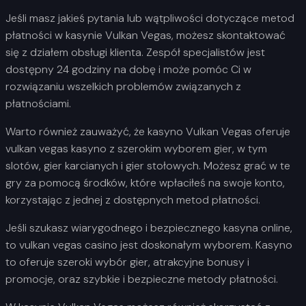
Jeśli masz jakieś pytania lub wątpliwości dotyczące metod
płatności w kasynie Vulkan Vegas, możesz skontaktować
się z działem obsługi klienta. Zespół specjalistów jest
dostępny 24 godziny na dobę i może pomóc Ci w
rozwiązaniu wszelkich problemów związanych z
płatnościami.
Warto również zauważyć, że kasyno Vulkan Vegas oferuje
vulkan vegas kasyno z szerokim wyborem gier, w tym
slotów, gier karcianych i gier stołowych. Możesz grać w te
gry za pomocą środków, które wpłaciłeś na swoje konto,
korzystając z jednej z dostępnych metod płatności.
Jeśli szukasz wiarygodnego i bezpiecznego kasyna online,
to vulkan vegas casino jest doskonałym wyborem. Kasyno
to oferuje szeroki wybór gier, atrakcyjne bonusy i
promocje, oraz szybkie i bezpieczne metody płatności.