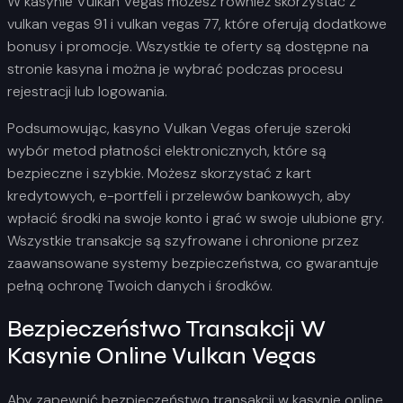
W kasynie Vulkan Vegas możesz również skorzystać z
vulkan vegas 91 i vulkan vegas 77, które oferują dodatkowe
bonusy i promocje. Wszystkie te oferty są dostępne na
stronie kasyna i można je wybrać podczas procesu
rejestracji lub logowania.
Podsumowując, kasyno Vulkan Vegas oferuje szeroki
wybór metod płatności elektronicznych, które są
bezpieczne i szybkie. Możesz skorzystać z kart
kredytowych, e-portfeli i przelewów bankowych, aby
wpłacić środki na swoje konto i grać w swoje ulubione gry.
Wszystkie transakcje są szyfrowane i chronione przez
zaawansowane systemy bezpieczeństwa, co gwarantuje
pełną ochronę Twoich danych i środków.
Bezpieczeństwo Transakcji W
Kasynie Online Vulkan Vegas
Aby zapewnić bezpieczeństwo transakcji w kasynie online