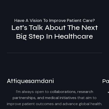
Have A Vision To Improve Patient Care?
Let’s Talk About The Next
Big Step In Healthcare
Attiquesamdani
Pa
I’m always open to
collaborations, research
partnerships, and medical initiatives
that aim to
improve patient outcomes and advance global health.