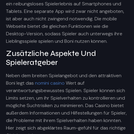
ein reibungsloses Spielerlebnis auf Smartphones und
Tablets. Eine separate App wird zwar nicht angeboten,
ist aber auch nicht zwingend notwendig. Die mobile
Webseite bietet die gleichen Funktionen wie die
Desktop-Version, sodass Spieler auch unterwegs ihre
Lieblingsspiele spielen und Boni nutzen können.
Zusätzliche Aspekte Und
Spieleratgeber
Neben dem breiten Spielangebot und den attraktiven
Boni legt das
nomini casino
Wert auf
verantwortungsbewusstes Spielen. Spieler können sich
Limits setzen, um ihr Spielverhalten zu kontrollieren und
mögliche Suchtrisiken zu minimieren. Das Casino bietet
außerdem Informationen und Hilfestellungen für Spieler,
die Probleme mit ihrem Spielverhalten haben könnten.
Hier zeigt sich abgeklärtes Raum-gefühl für das richtige