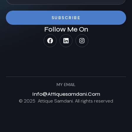
SUBSCRIBE
Follow Me On
MY EMAIL
Info@attiquesamdani.com
© 2025 Attique Samdani. All rights reserved