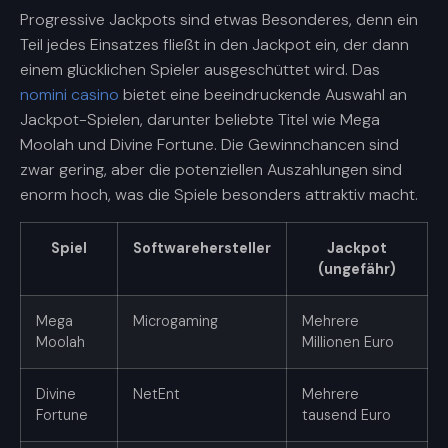
Progressive Jackpots sind etwas Besonderes, denn ein
Teil jedes Einsatzes fließt in den Jackpot ein, der dann
einem glücklichen Spieler ausgeschüttet wird. Das
nomini casino
bietet eine beeindruckende Auswahl an
Jackpot-Spielen, darunter beliebte Titel wie Mega
Moolah und Divine Fortune. Die Gewinnchancen sind
zwar gering, aber die potenziellen Auszahlungen sind
enorm hoch, was die Spiele besonders attraktiv macht.
Spiel
Softwarehersteller
Jackpot
(ungefähr)
Mega
Microgaming
Mehrere
Moolah
Millionen Euro
Divine
NetEnt
Mehrere
Fortune
tausend Euro