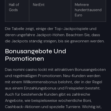
Hall of
NetEnt
Mehrere
Gods
hunderttausend
Euro
Die Tabelle zeigt, einige der Top-Jackpotspiele und
deren ungefähre Jackpot-Höhen. Beachten Sie, dass
die Jackpots ständig steigen, bis sie gewonnen werden.
Bonusangebote Und
Promotionen
Das nomini casino lockt mit attraktiven Bonusangeboten
und regelmäßigen Promotionen. Neu-Kunden werden
mit einem Willkommensbonus belohnt, der in der Regel
aus einem Einzahlungsbonus und Freispielen besteht.
Auch für bestehende Kunden gibt es zahlreiche
Angebote, wie beispielsweise wöchentliche Boni,
Cashback-Aktionen und spezielle Turniere. Wichtig ist,