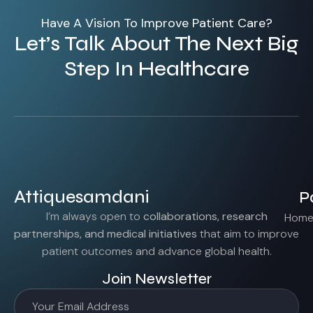
Have A Vision To Improve Patient Care?
Let’s Talk About The Next Big
Step In Healthcare
Attiquesamdani
P
I’m always open to
collaborations, research
Hom
partnerships, and medical initiatives
that aim to improve
patient outcomes and advance global health.
Join Newsletter