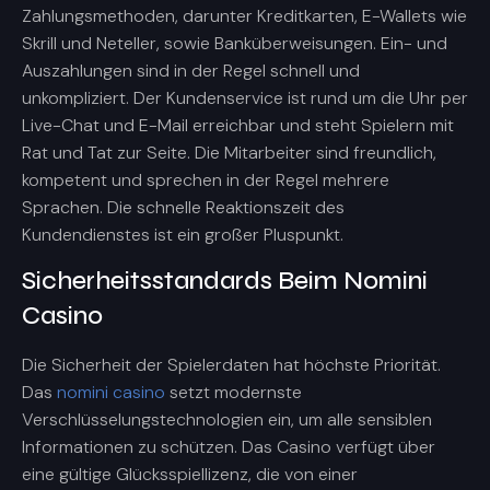
Zahlungsmethoden, darunter Kreditkarten, E-Wallets wie
Skrill und Neteller, sowie Banküberweisungen. Ein- und
Auszahlungen sind in der Regel schnell und
unkompliziert. Der Kundenservice ist rund um die Uhr per
Live-Chat und E-Mail erreichbar und steht Spielern mit
Rat und Tat zur Seite. Die Mitarbeiter sind freundlich,
kompetent und sprechen in der Regel mehrere
Sprachen. Die schnelle Reaktionszeit des
Kundendienstes ist ein großer Pluspunkt.
Sicherheitsstandards Beim Nomini
Casino
Die Sicherheit der Spielerdaten hat höchste Priorität.
Das
nomini casino
setzt modernste
Verschlüsselungstechnologien ein, um alle sensiblen
Informationen zu schützen. Das Casino verfügt über
eine gültige Glücksspiellizenz, die von einer