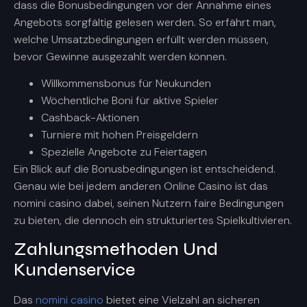
dass die Bonusbedingungen vor der Annahme eines
Angebots sorgfältig gelesen werden. So erfährt man,
welche Umsatzbedingungen erfüllt werden müssen,
bevor Gewinne ausgezahlt werden können.
Willkommensbonus für Neukunden
Wöchentliche Boni für aktive Spieler
Cashback-Aktionen
Turniere mit hohen Preisgeldern
Spezielle Angebote zu Feiertagen
Ein Blick auf die Bonusbedingungen ist entscheidend.
Genau wie bei jedem anderen Online Casino ist das
nomini casino dabei, seinen Nutzern faire Bedingungen
zu bieten, die dennoch ein strukturiertes Spielkultivieren.
Zahlungsmethoden Und
Kundenservice
Das
nomini casino
bietet eine Vielzahl an sicheren