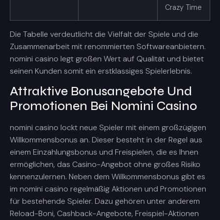
Crazy Time
Die Tabelle verdeutlicht die Vielfalt der Spiele und die
Zusammenarbeit mit renommierten Softwareanbietern.
nomini casino legt großen Wert auf Qualität und bietet
seinen Kunden somit ein erstklassiges Spielerlebnis.
Attraktive Bonusangebote Und
Promotionen Bei Nomini Casino
nomini casino lockt neue Spieler mit einem großzügigen
Willkommensbonus an. Dieser besteht in der Regel aus
einem Einzahlungsbonus und Freispielen, die es Ihnen
ermöglichen, das Casino-Angebot ohne großes Risiko
kennenzulernen. Neben dem Willkommensbonus gibt es
im nomini casino regelmäßig Aktionen und Promotionen
für bestehende Spieler. Dazu gehören unter anderem
Reload-Boni, Cashback-Angebote, Freispiel-Aktionen