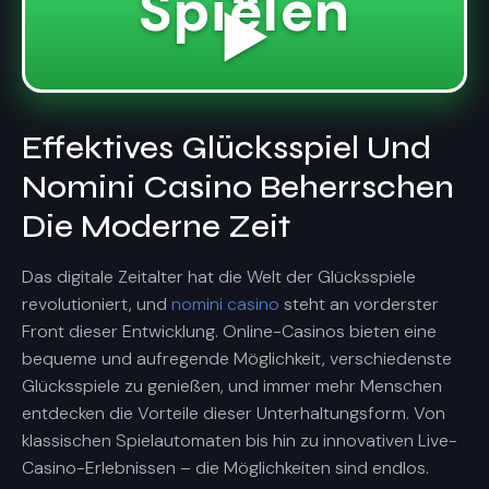
Spielen
▶️
Effektives Glücksspiel Und
Nomini Casino Beherrschen
Die Moderne Zeit
Das digitale Zeitalter hat die Welt der Glücksspiele
revolutioniert, und
nomini casino
steht an vorderster
Front dieser Entwicklung. Online-Casinos bieten eine
bequeme und aufregende Möglichkeit, verschiedenste
Glücksspiele zu genießen, und immer mehr Menschen
entdecken die Vorteile dieser Unterhaltungsform. Von
klassischen Spielautomaten bis hin zu innovativen Live-
Casino-Erlebnissen – die Möglichkeiten sind endlos.