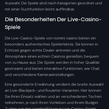
Auswahl. Die Spiele sind nach Kategorien geordnet und
mit einer Suchfunktion leicht auffindbar.
Die Besonderheiten Der Live-Casino-
Spiele
Die Live-Casino-Spiele von nomini casino bieten ein
besonders authentisches Spielerlebnis. Sie können in
Echtzeit gegen echte Dealer antreten und die
Atmosphäre eines echten Casinos genießen, bequem
von zu Hause aus. Die Spiele werden in hoher Qualität
gestreamt und bieten interaktive Funktionen, wie Chat
und verschiedene Kameraeinstellungen.
Eine gesonderte Erwähnung verdient die breite Auswahl
an Live-Blackjack- und Roulette-Varianten. Hier können
Sie Ihren Einsatz wählen und an verschiedenen Tischen
teilnehmen, je nach Ihren Vorlieben und Ihrem Budget.
Zudem werden regelmäßig neue Live-Casino-Spiele