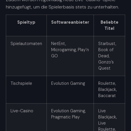
hinzugefügt, um die Spielerbasis stets zu unterhalten.
Spieltyp
Softwareanbieter
Beliebte
Titel
Spielautomaten
NetEnt,
Starbust,
Microgaming, Play’n
Book of
GO
Dead,
Gonzo’s
Quest
Tischspiele
Evolution Gaming
Roulette,
Blackjack,
Baccarat
Live-Casino
Evolution Gaming,
Live
Pragmatic Play
Blackjack,
Live
Roulette,