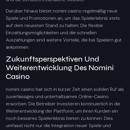
Darüber hinaus bietet nomini casino regelmäßig neue
Spiele und Promotionen an, um das Spielerlebnis stets
auf dem neuesten Stand zu halten. Die flexible
Einzahlungsmöglichkeiten und die schnellen
Auszahlungen sind weitere Vorteile, die bei Spielern gut
ankommen.
Zukunftsperspektiven Und
Weiterentwicklung Des Nomini
Casino
nomini casino hat sich in kurzer Zeit einen soliden Ruf als
zuverlässiges und unterhaltsames Online-Casino
erworben. Die Betreiber investieren kontinuierlich in die
Weiterentwicklung der Plattform, um ihren Kunden ein
noch besseres Spielerlebnis bieten zu können. Dies
umfasst nicht nur die Integration neuer Spiele und