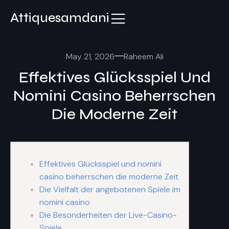
Attiquesamdani
May 21, 2026
Raheem Ali
Effektives Glücksspiel Und
Nomini Casino Beherrschen
Die Moderne Zeit
Effektives Glücksspiel und nomini
casino beherrschen die moderne Zeit
Die Vielfalt der angebotenen Spiele im
nomini casino
Die Besonderheiten der Live-Casino-
Spiele