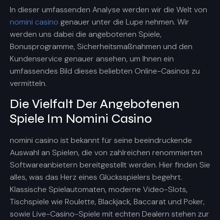
In dieser umfassenden Analyse werden wir die Welt von
nomini casino
genauer unter die Lupe nehmen. Wir
werden uns dabei die angebotenen Spiele,
Bonusprogramme, Sicherheitsmaßnahmen und den
Kundenservice genauer ansehen, um Ihnen ein
umfassendes Bild dieses beliebten Online-Casinos zu
vermitteln.
Die Vielfalt Der Angebotenen
Spiele Im Nomini Casino
nomini casino ist bekannt für seine beeindruckende
Auswahl an Spielen, die von zahlreichen renommierten
Softwareanbietern bereitgestellt werden. Hier finden Sie
alles, was das Herz eines Glücksspielers begehrt.
Klassische Spielautomaten, moderne Video-Slots,
Tischspiele wie Roulette, Blackjack, Baccarat und Poker,
sowie Live-Casino-Spiele mit echten Dealern stehen zur