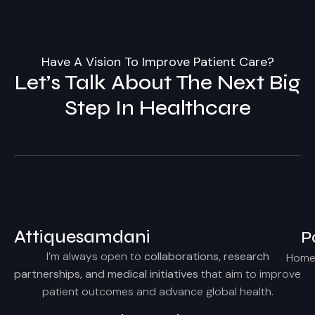
Have A Vision To Improve Patient Care?
Let’s Talk About The Next Big
Step In Healthcare
Attiquesamdani
P
I’m always open to
collaborations, research
Hom
partnerships, and medical initiatives
that aim to improve
patient outcomes and advance global health.