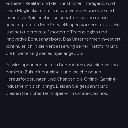
virtuellen Realität und der künstlichen Intelligenz, wird
neue Möglichkeiten für innovative Spielkonzepte und
immersive Spielerlebnisse schaffen. casino nomini
scheint gut auf diese Entwicklungen vorbereitet zu sein
und setzt bereits auf moderne Technologien und
innovative Bonusangebote. Das Unternehmen investiert
kontinuierlich in die Verbesserung seiner Plattform und
die Erweiterung seines Spielangebots.
Es wird spannend sein zu beobachten, wie sich casino
nomini in Zukunft entwickelt und welche neuen
Herausforderungen und Chancen die Online-Gaming-
Industrie mit sich bringt. Bleiben Sie gespannt und
bleiben Sie sicher beim Spielen in Online-Casinos.