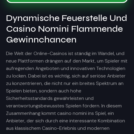
Dynamische Feuerstelle Und
Casino Nomini Flammende
Gewinnchancen
Die Welt der Online-Casinos ist ständig im Wandel, und
neue Plattformen drängen auf den Markt, um Spieler mit
aufregenden Angeboten und innovativen Technologien
zu locken. Dabei ist es wichtig, sich auf seriöse Anbieter
zu konzentrieren, die nicht nur ein breites Spektrum an
Spielen bieten, sondern auch hohe
Sicherheitsstandards gewährleisten und
verantwortungsbewusstes Spielen fördern. In diesem
Zusammenhang kommt casino nomini ins Spiel, ein
Anbieter, der sich durch eine interessante Kombination
aus klassischem Casino-Erlebnis und modernen