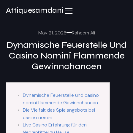
Attiquesamdani
May 21, 2026
Raheem Ali
Dynamische Feuerstelle Und
Casino Nomini Flammende
Gewinnchancen
Dynamische Feuerstelle und casino
nomini flammende Gewinnchancen
Die Vielfalt des Spielangebots bei
casino nomini
Live Casino Erfahrung für den
Nervenkitzel zu Hause