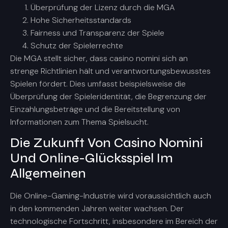
Überprüfung der Lizenz durch die MGA
Hohe Sicherheitsstandards
Fairness und Transparenz der Spiele
Schutz der Spielerrechte
Die MGA stellt sicher, dass casino nomini sich an
strenge Richtlinien hält und verantwortungsbewusstes
Spielen fördert. Dies umfasst beispielsweise die
Überprüfung der Spieleridentität, die Begrenzung der
Einzahlungsbeträge und die Bereitstellung von
Informationen zum Thema Spielsucht.
Die Zukunft Von Casino Nomini
Und Online-Glücksspiel Im
Allgemeinen
Die Online-Gaming-Industrie wird voraussichtlich auch
in den kommenden Jahren weiter wachsen. Der
technologische Fortschritt, insbesondere im Bereich der