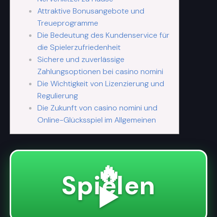
Attraktive Bonusangebote und
Treueprogramme
Die Bedeutung des Kundenservice für
die Spielerzufriedenheit
Sichere und zuverlässige
Zahlungsoptionen bei casino nomini
Die Wichtigkeit von Lizenzierung und
Regulierung
Die Zukunft von casino nomini und
Online-Glücksspiel im Allgemeinen
🔥
Spielen
▶️