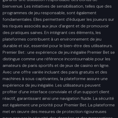
bienvenue. Les initiatives de sensibilisation, telles que des
programmes de jeu responsable, sont également
fondamentales. Elles permettent d’éduquer les joueurs sur
les risques associés aux jeux d’argent et de promouvoir
des pratiques saines. En intégrant ces éléments, les
plateformes contribuent à un environnement de jeu
durable et sûr, essentiel pour le bien-être des utilisateurs.
Premier Bet : une expérience de jeu inégalée Premier Bet se
distingue comme une référence incontournable pour les
amateurs de paris sportifs et de jeux de casino en ligne.
Avec une offre variée incluant des paris gratuits et des
machines à sous captivantes, la plateforme assure une
expérience de jeu inégalée. Les utilisateurs peuvent
profiter d’une interface conviviale et d’un support client
réactif, garantissant ainsi une navigation fluide. La sécurité
est également une priorité pour Premier Bet. La plateforme
met en œuvre des mesures de protection rigoureuses