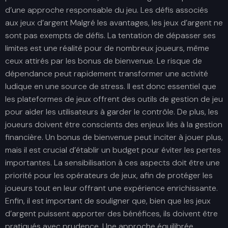
d’une approche responsable du jeu. Les défis associés
aux jeux d’argent Malgré les avantages, les jeux d’argent ne
sont pas exempts de défis. La tentation de dépasser ses
limites est une réalité pour de nombreux joueurs, même
ceux attirés par les bonus de bienvenue. Le risque de
dépendance peut rapidement transformer une activité
ludique en une source de stress. Il est donc essentiel que
les plateformes de jeux offrent des outils de gestion de jeu
pour aider les utilisateurs à garder le contrôle. De plus, les
joueurs doivent être conscients des enjeux liés à la gestion
financière. Un bonus de bienvenue peut inciter à jouer plus,
mais il est crucial d’établir un budget pour éviter les pertes
importantes. La sensibilisation à ces aspects doit être une
priorité pour les opérateurs de jeux, afin de protéger les
joueurs tout en leur offrant une expérience enrichissante.
Enfin, il est important de souligner que, bien que les jeux
d’argent puissent apporter des bénéfices, ils doivent être
pratiqués avec prudence. Une approche équilibrée,