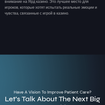
внимание на Ярд казино. Это лучшее место для
игроков, которые хотят испытать реальные эмоции и
чувства, связанные с игрой в казино.
Have A Vision To Improve Patient Care?
Let’s Talk About The Next Big