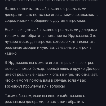
Важно помнить, что лайв-казино с реальными
дилерами – это не только игра, а также возможность
социализации и общения с другими игроками.
Если вы ищете лайв-казино с реальными дилерами,
то вам стоит обратить внимание на Ярд казино. Это
лучшее место для игроков, которые хотят испытать
реальные эмоции и чувства, связанные с игрой в
казино.
В Ярд казино вы можете играть в различные игры,
включая покер, бэккар, черный ящик и другие. Дилеры
имеют реальные навыки и опыт в игре, что означает,
что они могут помочь вам в случае, если у вас
возникнут проблемы или вопросы.
Таким образом, если вы ищете лайв-казино с
реальными дилерами, то вам стоит обратить