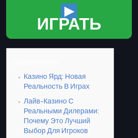
ИГРАТЬ
Содержимое
Казино Ярд: Новая
Реальность В Играх
Лайв-Казино С
Реальными Дилерами:
Почему Это Лучший
Выбор Для Игроков