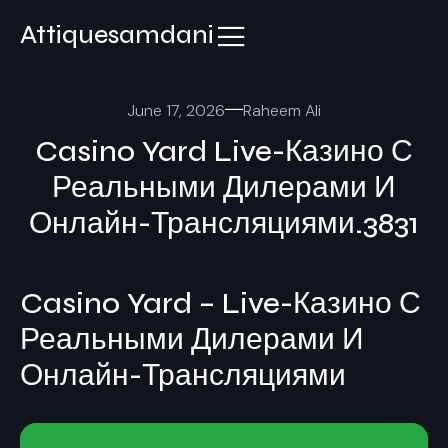
Attiquesamdani
June 17, 2026
Raheem Ali
Casino Yard Live-Казино С
Реальными Дилерами И
Онлайн-Трансляциями.3831
Casino Yard – Live-Казино С
Реальными Дилерами И
Онлайн-Трансляциями