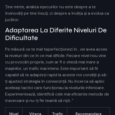
Ține minte, analiza eșecurilor nu este despre a te
învinovăți pe tine însuți, ci despre a învăța și a evolua ca
jucător.
Adaptarea La Diferite Niveluri De
Dificultate
Pe măsură ce te maî teperfecționezi în
, vei avea acces
la niveluri din ce în ce mai dificile. Fiecare nivel nou vine
cu provocări proprie, cum ar fi o viteză mai mare a
mașinilor, un trafic mai intens. Este important să fii
capabil să te adaptezi rapid la aceste noi condiții și să-
ți ajustezi strategia în consecință. Nu încerca să aplici
aceleași tactici care funcționau la nivelurile inferioare.
Experimentează, identifică cele mai eficiente metode de
traversare și nu-ți fie teamă să riști. ”
Nivel
Viteza
Trafic
Recomandare