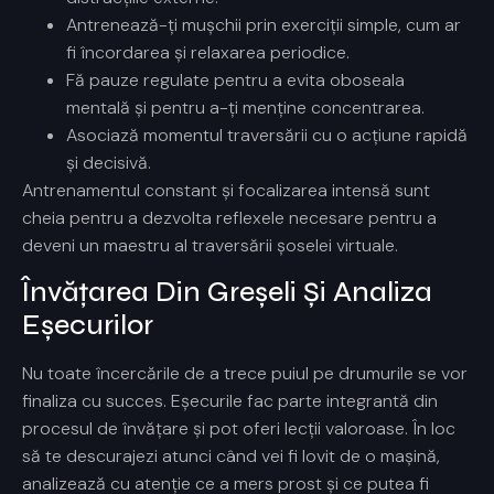
Antrenează-ți mușchii prin exerciții simple, cum ar
fi încordarea și relaxarea periodice.
Fă pauze regulate pentru a evita oboseala
mentală și pentru a-ți menține concentrarea.
Asociază momentul traversării cu o acțiune rapidă
și decisivă.
Antrenamentul constant și focalizarea intensă sunt
cheia pentru a dezvolta reflexele necesare pentru a
deveni un maestru al traversării șoselei virtuale.
Învățarea Din Greșeli Și Analiza
Eșecurilor
Nu toate încercările de a trece puiul pe drumurile
se vor
finaliza cu succes. Eșecurile fac parte integrantă din
procesul de învățare și pot oferi lecții valoroase. În loc
să te descurajezi atunci când vei fi lovit de o mașină,
analizează cu atenție ce a mers prost și ce putea fi