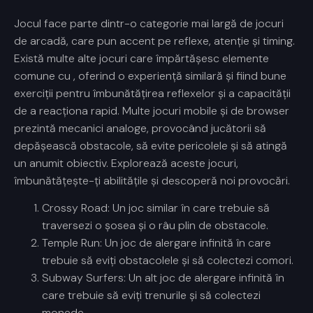
Jocul
face parte dintr-o categorie mai largă de jocuri
de arcadă, care pun accent pe reflexe, atenție și timing.
Există multe alte jocuri care împărtășesc elemente
comune cu
, oferind o experiență similară și fiind bune
exerciții pentru îmbunătățirea reflexelor și a capacității
de a reacționa rapid. Multe jocuri mobile și de browser
prezintă mecanici analoge, provocând jucătorii să
depășească obstacole, să evite pericolele și să atingă
un anumit obiectiv. Explorează aceste jocuri,
îmbunătățește-ți abilitățile și descoperă noi provocări.
Crossy Road: Un joc similar în care trebuie să
traversezi o șosea și o râu plin de obstacole.
Temple Run: Un joc de alergare infinită în care
trebuie să eviți obstacolele și să colectezi comori.
Subway Surfers: Un alt joc de alergare infinită în
care trebuie să eviți trenurile și să colectezi
monede.