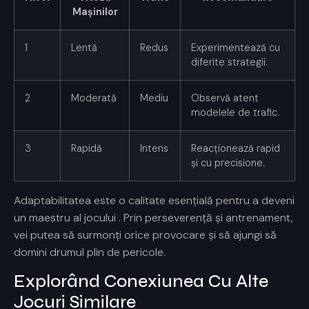
Mașinilor
1
Lentă
Redus
Experimentează cu
diferite strategii.
2
Moderată
Mediu
Observă atent
modelele de trafic.
3
Rapidă
Intens
Reacționează rapid
și cu precisione.
Adaptabilitatea este o calitate esențială pentru a deveni
un maestru al jocului
. Prin perseverență și antrenament,
vei putea să surmonți orice provocare și să ajungi să
domini drumul plin de pericole.
Explorând Conexiunea Cu Alte
Jocuri Similare