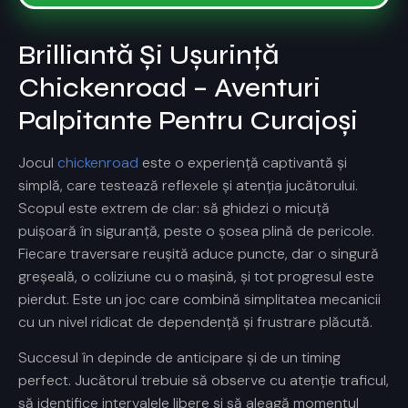
Brilliantă Și Ușurință
Chickenroad – Aventuri
Palpitante Pentru Curajoși
Jocul
chickenroad
este o experiență captivantă și
simplă, care testează reflexele și atenția jucătorului.
Scopul este extrem de clar: să ghidezi o micuță
puișoară în siguranță, peste o șosea plină de pericole.
Fiecare traversare reușită aduce puncte, dar o singură
greșeală, o coliziune cu o mașină, și tot progresul este
pierdut. Este un joc care combină simplitatea mecanicii
cu un nivel ridicat de dependență și frustrare plăcută.
Succesul în
depinde de anticipare și de un timing
perfect. Jucătorul trebuie să observe cu atenție traficul,
să identifice intervalele libere și să aleagă momentul