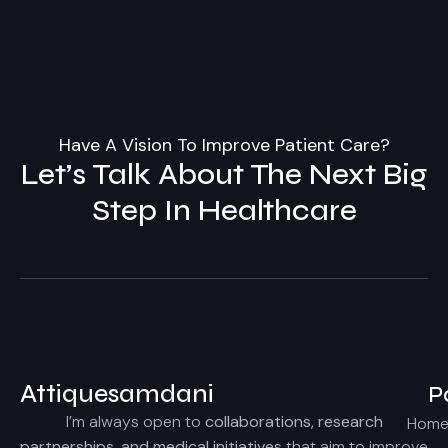
Have A Vision To Improve Patient Care?
Let’s Talk About The Next Big
Step In Healthcare
Attiquesamdani
P
I’m always open to
collaborations, research
Hom
partnerships, and medical initiatives
that aim to improve