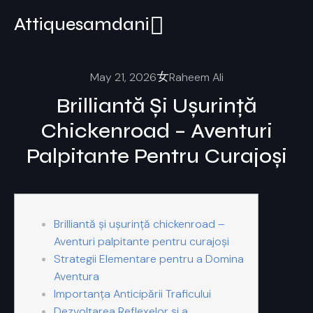
Attiquesamdani
May 21, 2026
Raheem Ali
Brilliantă Și Ușurință
Chickenroad – Aventuri
Palpitante Pentru Curajoși
Brilliantă și ușurință chickenroad –
Aventuri palpitante pentru curajoși
Strategii Elementare pentru a Domina
Aventura
Importanța Anticipării Traficului
Dezvoltarea Reflexelor și a