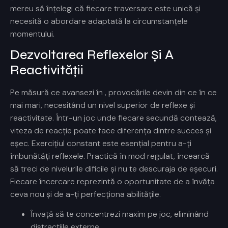
mereu să înțelegi că fiecare traversare este unică și
necesită o abordare adaptată la circumstanțele
momentului.
Dezvoltarea Reflexelor Și A
Reactivității
Pe măsură ce avansezi în
, provocările devin din ce în ce
mai mari, necesitând un nivel superior de reflexe și
reactivitate. Într-un joc unde fiecare secundă contează,
viteza de reacție poate face diferența dintre succes și
eșec. Exercițiul constant este esențial pentru a-ți
îmbunătăți reflexele. Practică în mod regulat, încearcă
să treci de nivelurile dificile și nu te descuraja de eșecuri.
Fiecare încercare reprezintă o oportunitate de a învăța
ceva nou și de a-ți perfecționa abilitățile.
Învață să te concentrezi maxim pe joc, eliminând
distracțiile externe.