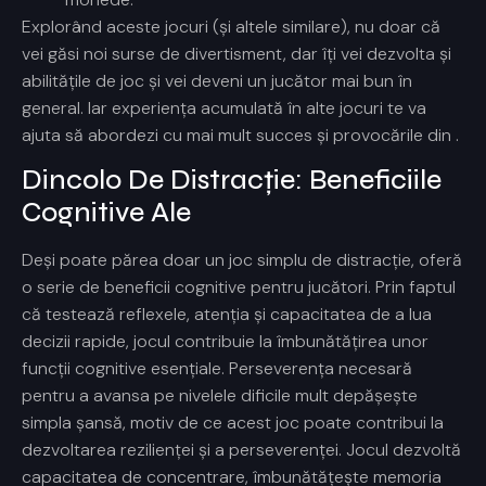
Explorând aceste jocuri (și altele similare), nu doar că
vei găsi noi surse de divertisment, dar îți vei dezvolta și
abilitățile de joc și vei deveni un jucător mai bun în
general. Iar experiența acumulată în alte jocuri te va
ajuta să abordezi cu mai mult succes și provocările din
.
Dincolo De Distracție: Beneficiile
Cognitive Ale
Deși poate părea doar un joc simplu de distracție,
oferă
o serie de beneficii cognitive pentru jucători. Prin faptul
că testează reflexele, atenția și capacitatea de a lua
decizii rapide, jocul contribuie la îmbunătățirea unor
funcții cognitive esențiale. Perseverența necesară
pentru a avansa pe nivelele dificile mult depășește
simpla șansă, motiv de ce acest joc poate contribui la
dezvoltarea rezilienței și a perseverenței. Jocul dezvoltă
capacitatea de concentrare, îmbunătățește memoria