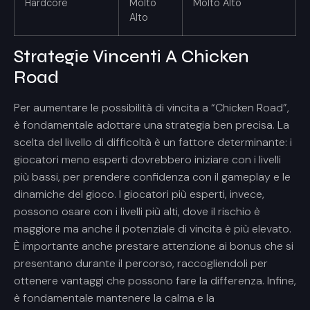
Hardcore
Molto
Molto Alto
Alto
Strategie Vincenti A Chicken
Road
Per aumentare le possibilità di vincita a “Chicken Road”,
è fondamentale adottare una strategia ben precisa. La
scelta del livello di difficoltà è un fattore determinante: i
giocatori meno esperti dovrebbero iniziare con i livelli
più bassi, per prendere confidenza con il gameplay e le
dinamiche del gioco. I giocatori più esperti, invece,
possono osare con i livelli più alti, dove il rischio è
maggiore ma anche il potenziale di vincita è più elevato.
È importante anche prestare attenzione ai bonus che si
presentano durante il percorso, raccogliendoli per
ottenere vantaggi che possono fare la differenza. Infine,
è fondamentale mantenere la calma e la