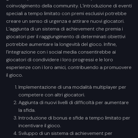
coinvolgimento della community. L’introduzione di eventi
speciali a tempo limitato con premi esclusivi potrebbe
creare un senso di urgenza e attirare nuovi giocatori.
L’aggiunta di un sistema di achievement che premia i
giocatori per il raggiungimento di determinati obiettivi
potrebbe aumentare la longevità del gioco. Infine,
l’integrazione con i social media consentirebbe ai
giocatori di condividere i loro progressi e le loro
esperienze con i loro amici, contribuendo a promuovere
il gioco.
Implementazione di una modalità multiplayer per
competere con altri giocatori.
Aggiunta di nuovi livelli di difficoltà per aumentare
la sfida.
Introduzione di bonus e sfide a tempo limitato per
incentivare il gioco.
Sviluppo di un sistema di achievement per