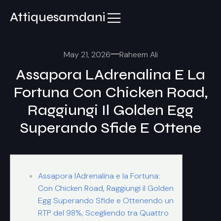
Attiquesamdani
May 21, 2026
Raheem Ali
Assapora LAdrenalina E La
Fortuna Con Chicken Road,
Raggiungi Il Golden Egg
Superando Sfide E Ottene
Assapora lAdrenalina e la Fortuna:
Con Chicken Road, Raggiungi il Golden
Egg Superando Sfide e Ottenendo un
RTP del 98%, Scegliendo tra Quattro