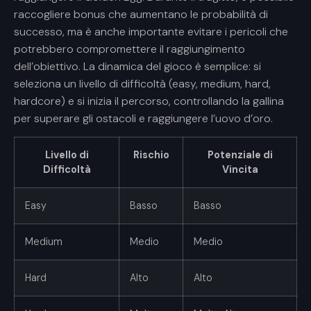
raccogliere bonus che aumentano le probabilità di
successo, ma è anche importante evitare i pericoli che
potrebbero compromettere il raggiungimento
dell’obiettivo. La dinamica del gioco è semplice: si
seleziona un livello di difficoltà (easy, medium, hard,
hardcore) e si inizia il percorso, controllando la gallina
per superare gli ostacoli e raggiungere l’uovo d’oro.
Livello di
Rischio
Potenziale di
Difficoltà
Vincita
Easy
Basso
Basso
Medium
Medio
Medio
Hard
Alto
Alto