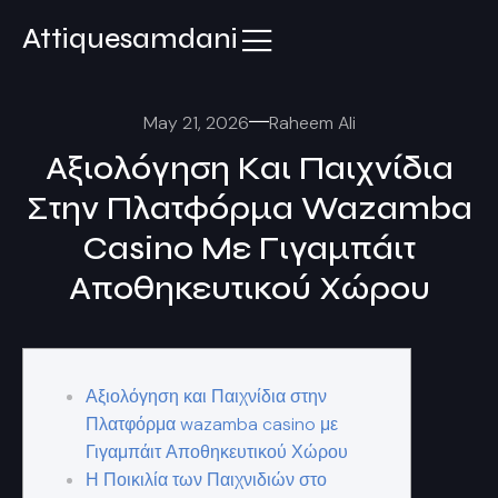
Attiquesamdani
May 21, 2026
Raheem Ali
Αξιολόγηση Και Παιχνίδια
Στην Πλατφόρμα Wazamba
Casino Με Γιγαμπάιτ
Αποθηκευτικού Χώρου
Αξιολόγηση και Παιχνίδια στην
Πλατφόρμα wazamba casino με
Γιγαμπάιτ Αποθηκευτικού Χώρου
Η Ποικιλία των Παιχνιδιών στο