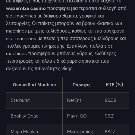
δημοφιλές είδος παιχνιδιού στα διαδικτυακά καζίνο. Το
wazamba casino
προσφέρει μια τεράστια συλλογή από
slot machines με διάφορα θέματα, γραφικά και
λειτουργίες. Οι παίκτες μπορούν να βρουν κλασικά slot
machines με τρεις κυλίνδρους, καθώς και πιο σύγχρονα
slot machines με πέντε ή περισσότερους κυλίνδρους και
πολλές γραμμές πληρωμής. Επιπλέον, πολλά slot
machines προσφέρουν μπόνους γύρους, ελεύθερες
περιστροφές και άλλα ειδικά χαρακτηριστικά που
αυξάνουν τις πιθανότητες νίκης.
Όνομα Slot Machine
Πάροχος
RTP (%)
Starburst
NetEnt
96.09
Book of Dead
Play’n GO
96.21
Mega Moolah
Microgaming
88.12