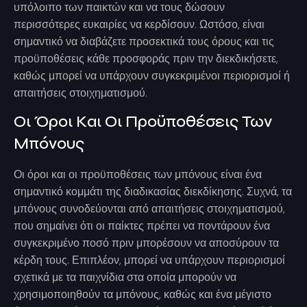
υπόλοιπο των παικτών και να τους δώσουν
περισσότερες ευκαιρίες να κερδίσουν. Ωστόσο, είναι
σημαντικό να διαβάζετε προσεκτικά τους όρους και τις
προϋποθέσεις κάθε προσφοράς πριν την διεκδικήσετε,
καθώς μπορεί να υπάρχουν συγκεκριμένοι περιορισμοί ή
απαιτήσεις στοιχηματισμού.
Οι Όροι Και Οι Προϋποθέσεις Των
Μπόνους
Οι όροι και οι προϋποθέσεις των μπόνους είναι ένα
σημαντικό κομμάτι της διαδικασίας διεκδίκησης. Συχνά, τα
μπόνους συνοδεύονται από απαιτήσεις στοιχηματισμού,
που σημαίνει ότι οι παίκτες πρέπει να ποντάρουν ένα
συγκεκριμένο ποσό πριν μπορέσουν να αποσύρουν τα
κέρδη τους. Επιπλέον, μπορεί να υπάρχουν περιορισμοί
σχετικά με τα παιχνίδια στα οποία μπορούν να
χρησιμοποιηθούν τα μπόνους, καθώς και ένα μέγιστο