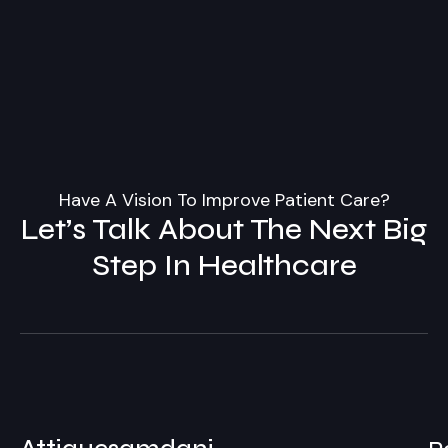
Have A Vision To Improve Patient Care?
Let’s Talk About The Next Big
Step In Healthcare