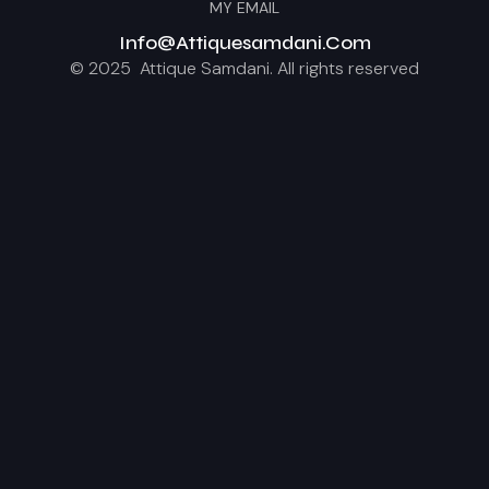
MY EMAIL
Info@attiquesamdani.com
© 2025 Attique Samdani. All rights reserved