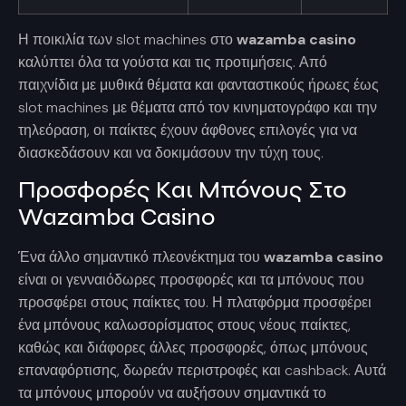
Η ποικιλία των slot machines στο
wazamba casino
καλύπτει όλα τα γούστα και τις προτιμήσεις. Από
παιχνίδια με μυθικά θέματα και φανταστικούς ήρωες έως
slot machines με θέματα από τον κινηματογράφο και την
τηλεόραση, οι παίκτες έχουν άφθονες επιλογές για να
διασκεδάσουν και να δοκιμάσουν την τύχη τους.
Προσφορές Και Μπόνους Στο
Wazamba Casino
Ένα άλλο σημαντικό πλεονέκτημα του
wazamba casino
είναι οι γενναιόδωρες προσφορές και τα μπόνους που
προσφέρει στους παίκτες του. Η πλατφόρμα προσφέρει
ένα μπόνους καλωσορίσματος στους νέους παίκτες,
καθώς και διάφορες άλλες προσφορές, όπως μπόνους
επαναφόρτισης, δωρεάν περιστροφές και cashback. Αυτά
τα μπόνους μπορούν να αυξήσουν σημαντικά το