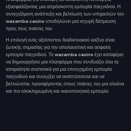
εξασφαλίζοντας μια απρόσκοπτη εμπειρία παιχνιδιού. Η
συνεχιζόμενη ανάπτυξη και βελτίωση των υπηρεσιών του
wazamba casino
υποδηλώνει μια ισχυρή δέσμευση
προς τους παίκτες του.
Η επιλογή ενός αξιόπιστου διαδικτυακού καζίνο είναι
ζωτικής σημασίας για την απολαυστική και ασφαλή
εμπειρία παιχνιδιού. Το
wazamba casino
έχει καταφέρει
να δημιουργήσει μια πλατφόρμα που συνδυάζει όλα τα
απαραίτητα συστατικά για μια επιτυχημένη εμπειρία
παιχνιδιού και συνεχίζει να αναπτύσσεται και να
βελτιώνεται, προσφέροντας στους παίκτες του μια ολοένα
και πιο ολοκληρωμένη και ικανοποιητική εμπειρία.