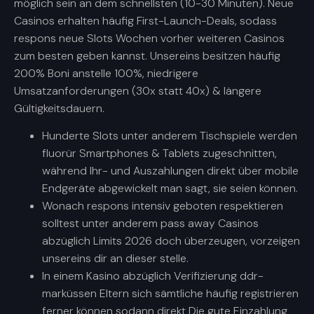
möglich sein an dem schnellsten (10-30 Minuten). Neue
Casinos erhalten häufig First-Launch-Deals, sodass
respons neue Slots Wochen vorher weiteren Casinos
zum besten geben kannst. Unsereins besitzen häufig
200% Boni anstelle 100%, niedrigere
Umsatzanforderungen (30x statt 40x) & längere
Gültigkeitsdauern.
Hunderte Slots unter anderem Tischspiele werden
fluorür Smartphones & Tablets zugeschnitten,
während Ihr- und Auszahlungen direkt über mobile
Endgeräte abgewickelt man sagt, sie seien können.
Wonach respons intensiv geboten respektieren
solltest unter anderem pass away Casinos
abzüglich Limits 2026 doch überzeugen, vorzeigen
unsereins dir an dieser stelle.
In einem Kasino abzüglich Verifizierung ddr-
marküssen Eltern sich sämtliche häufig registrieren
ferner können sodann direkt Die gute Einzahlung