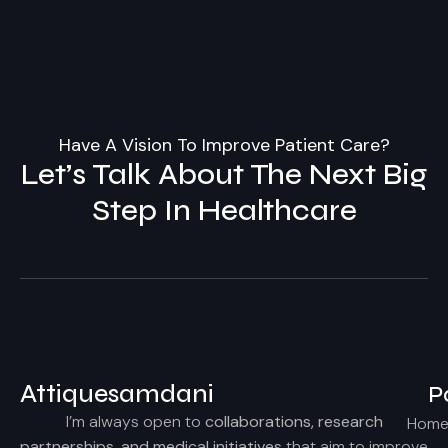
Have A Vision To Improve Patient Care?
Let’s Talk About The Next Big
Step In Healthcare
Attiquesamdani
P
I’m always open to
collaborations, research
Hom
partnerships, and medical initiatives
that aim to improve