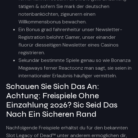
tätigen & sofern Sie mark der deutschen
notenbanköchten, zigeunern einen
Willkommensbonus bewachen.
Ein Bonus grad fahrenheitür unser Newsletter-
Registration belohnt Gamer, unser einander
fluorür diesseitigen Newsletter eines Casinos
registrieren.
Sekundär bestimmte Spiele genau so wie Bonanza
Megaways ferner Reactoonz man sagt, sie seien in
internationaler Erlaubnis häufiger vermitteln.
Schauen Sie Sich Das An:
Achtung: Freispiele Ohne
Einzahlung 2026? Sic Seid Das
Nach Ein Sicheren Rand
Nachfolgende Freispiele erhältst du für den bekannten
Slot Legacy of Dead™ unter anderem ermöglichen dir,