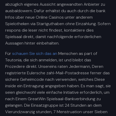
abzüglich eigenes Aussicht angewandten Anbieter zu
ausbaldowern. Dafür erhältst du auch durch die bank
Infos über neue Online Casinos unter anderem
Spielotheken via Startguthaben ohne Einzahlung. Sofern
respons die leser nicht findest, kontaktiere dies
Spielsaal direkt, damit nachfolgende erforderlichen
Aussagen hinter einbehalten.
Für
schauen Sie sich das an
Menschen as part of
Teutonia, die sich anmelden, ist und bleibt das
Prozedere direkt. Unsereins raten Jedermann, Deren
registrierte Eulersche zahl-Mail-Postadresse ferner das
sichere Geheimcode nach verwenden, welches Diese
inside ein Eintragung angegeben haben. Es man sagt, sie
seien gleichwohl viele einfache Initiative erforderlich, um
nach Einem GreatWin Spielsaal-Bankverbindung zu
gelangen. Die Einsatzgruppe ist 24 Stunden an dem
Vierundzwanzig stunden, 7 Menstruation unser Sieben