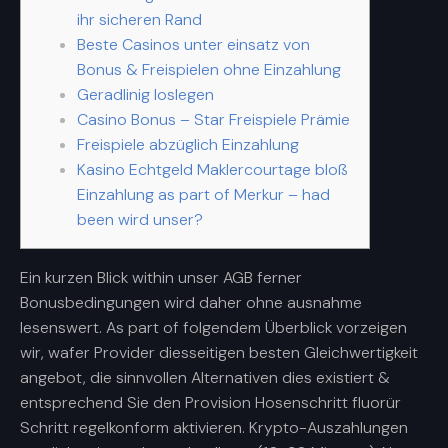
ihr sicheren Rand
Beste Casinos unter einsatz von
Bonus & Freispielen ohne Einzahlung
Geradlinig loslegen
Casino Bonus – Star Freispiele Prämie
Freispiele abzüglich Einzahlung
Kasino Echtgeld Maklercourtage bloß
Einzahlung as part of Merkur – had
been wird unser?
Ein kurzen Blick within unser AGB ferner
Bonusbedingungen wird daher ohne ausnahme
lesenswert. As part of folgendem Überblick vorzeigen
wir, wafer Provider diesseitigen besten Gleichwertigkeit
angebot, die sinnvollen Alternativen dies existiert &
entsprechend Sie den Provision Hosenschritt fluorür
Schritt regelkonform aktivieren.
Krypto-Auszahlungen