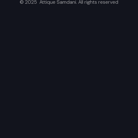
© 2025 Attique Samdani. All rights reserved