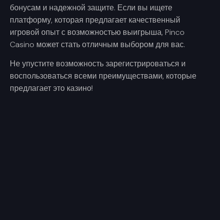
бонусам и надежной защите. Если вы ищете
платформу, которая предлагает качественный
игровой опыт с возможностью выигрыша, Pinco
Casino может стать отличным выбором для вас.
Не упустите возможность зарегистрироваться и
воспользоваться всеми преимуществами, которые
предлагает это казино!