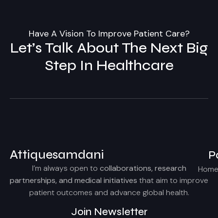
Have A Vision To Improve Patient Care?
Let’s Talk About The Next Big
Step In Healthcare
Attiquesamdani
P
I’m always open to
collaborations, research
Hom
partnerships, and medical initiatives
that aim to improve
patient outcomes and advance global health.
Join Newsletter