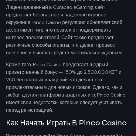
Лицензированный в Curacao eGaming, сайт
предлагает безопасное и надежное игровое
окружение. Pinco Casino регулярно обновляет свой
ассортимент игр, что позволяет поддерживать
интерес пользователей. Сайт также предлагает
различные способы оплаты, что делает процесс
внесения и вывода средств максимально удобным.
Кроме того, Pinco Casino предлагает щедрый
приветственный бонус — 150% до 2,500,000 KZT и
250 бесплатных вращений, что делает его
привлекательным для новых игроков. Однако, как и
любая другая платформа азартных игр, Pinco Casino
имеет свои недостатки, которые следует учитывать
перед регистрацией.
Как Начать Играть В Pinco Casino