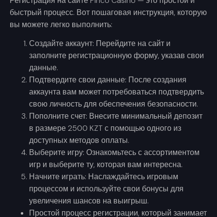
Регистрация на сайте Pinco Casino — это простой и
быстрый процесс. Вот пошаговая инструкция, которую
вы можете легко выполнить:
Создайте аккаунт:
Перейдите на сайт и
заполните регистрационную форму, указав свои
данные.
Подтвердите свои данные:
После создания
аккаунта вам может потребоваться подтвердить
свою личность для обеспечения безопасности.
Пополните счет:
Внесите минимальный депозит
в размере 2500 KZT с помощью одного из
доступных методов оплаты.
Выберите игру:
Ознакомьтесь с ассортиментом
игр и выберите ту, которая вам интересна.
Начните играть:
Наслаждайтесь игровым
процессом и используйте свои бонусы для
увеличения шансов на выигрыш.
Простой процесс регистрации, который занимает