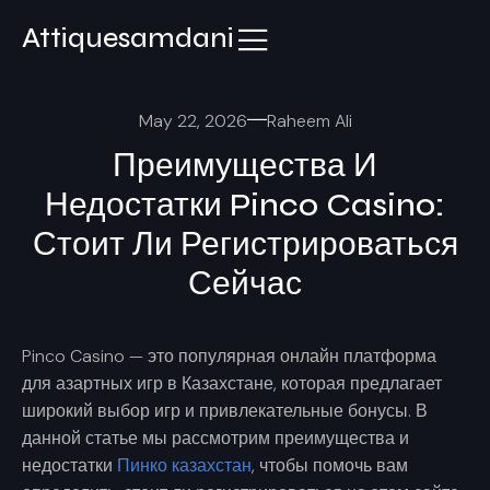
Attiquesamdani
May 22, 2026
Raheem Ali
Преимущества И
Недостатки Pinco Casino:
Стоит Ли Регистрироваться
Сейчас
Pinco Casino — это популярная онлайн платформа
для азартных игр в Казахстане, которая предлагает
широкий выбор игр и привлекательные бонусы. В
данной статье мы рассмотрим преимущества и
недостатки
Пинко казахстан
, чтобы помочь вам