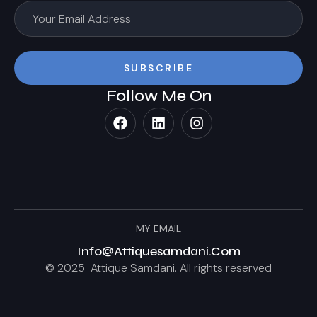
SUBSCRIBE
Follow Me On
MY EMAIL
Info@attiquesamdani.com
© 2025 Attique Samdani. All rights reserved